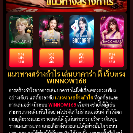
ทาง
ทาง
ทาง
ทาง
เข้า
เข้า
เข้า
เข้า
เล่น
เล่น
เล่น
เล่น
แนวทางสร้างกำไร เล่นบาคาร่า ที่ เว็บตรง
WINNOW168
การสร้างกำไรจากการเล่นบาคาร่าไม่ใช่เรื่องของดวงเพียง
อย่างเดียว แต่ต้องอาศัย
แนวทางสร้างกำไร
ที่ถูกต้องและ
การเล่นอย่างมีระบบ
WINNOW168
เว็บตรงช่วยให้ผู้เล่น
สามารถวางเดิมพันได้อย่างโปร่งใส ไม่ผ่านเอเย่นต์ ทำให้ผล
เกมยุติธรรมและตรวจสอบได้ ผู้เล่นสามารถบริหารเงินทุน
วางแผนการแทง และเลือกจังหวะเล่นได้อย่างมั่นใจ ระบบ