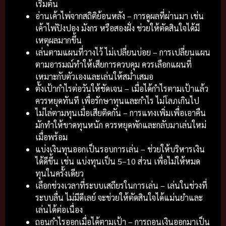
เริ่มต้น
อ่านเค้าไพ่จากสถิติย้อนหลัง – การดูผลที่ผ่านมา เช่น
เค้าไพ่ปิงปอง มังกร หรือสองฝั่ง ช่วยให้ตัดสินใจได้มี
เหตุผลมากขึ้น
เล่นตามแผนที่วางไว้ ไม่เปลี่ยนบ่อย – การเปลี่ยนแผน
ตามอารมณ์ทำให้เสียการควบคุม ควรเลือกแผนที่
เหมาะกับตัวเองและเล่นให้สม่ำเสมอ
ตั้งเป้ากำไรต่อวันให้ชัดเจน – เมื่อได้กำไรตามเป้าแล้ว
ควรหยุดทันที เพื่อรักษาทุนและกำไร ไม่โลภเกินไป
ไม่ไล่ตามทุนเมื่อเสียติดกัน – การแทงเพิ่มเพื่อเอาคืน
มักทำให้ขาดทุนหนัก ควรหยุดพักและกลับมาเล่นใหม่
เมื่อพร้อม
แบ่งเงินทุนออกเป็นรอบการเล่น – ช่วยให้บริหารเงิน
ได้ดีขึ้น เช่น แบ่งทุนเป็น 5–10 ส่วน เพื่อไม่ให้หมด
ทุนในครั้งเดียว
เลือกช่วงเวลาที่ระบบเสถียรในการเล่น – เล่นในช่วงที่
ระบบลื่น ไม่มีดีเลย์ จะช่วยให้ตัดสินใจได้แม่นยำและ
เล่นได้ต่อเนื่อง
ถอนกำไรออกเมื่อได้ตามเป้า – การถอนเงินออกมาเป็น