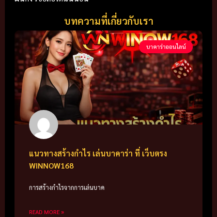
บทความที่เกี่ยวกับเรา
บาคาร่าออนไลน์
แนวทางสร้างกำไร เล่นบาคาร่า ที่ เว็บตรง
WINNOW168
การสร้างกำไรจากการเล่นบาค
READ MORE »