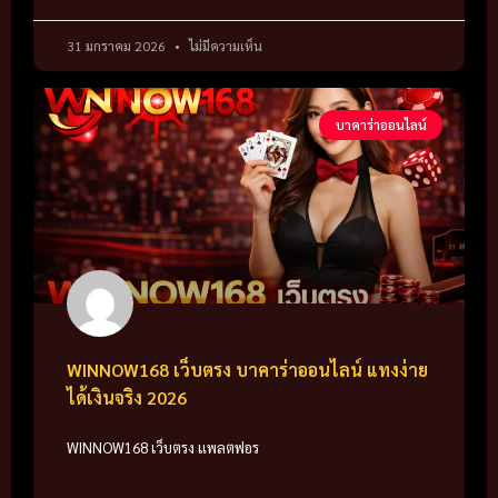
31 มกราคม 2026
ไม่มีความเห็น
บาคาร่าออนไลน์
WINNOW168 เว็บตรง บาคาร่าออนไลน์ แทงง่าย
ได้เงินจริง 2026
WINNOW168 เว็บตรง แพลตฟอร